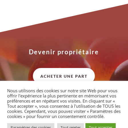
Devenir propriétaire
ACHETER UNE PART
Nous utilisons des cookies sur notre site Web pour vous
offrir l'expérience la plus pertinente en mémorisant vos
préférences et en répétant vos visites. En cliquant sur «
Tout accepter », vous consentez à l'utilisation de TOUS les
cookies. Cependant, vous pouvez visiter « Paramètres des
Anne-Marie Hudelot Verdel @ 2021 - Tous droits
cookies » pour fournir un consentement contrôlé.
réservés.
Photos:
Armelle Photographe
- Photos d'archive:
Paramètres des cookies
Tout rejeter
Tout accepter