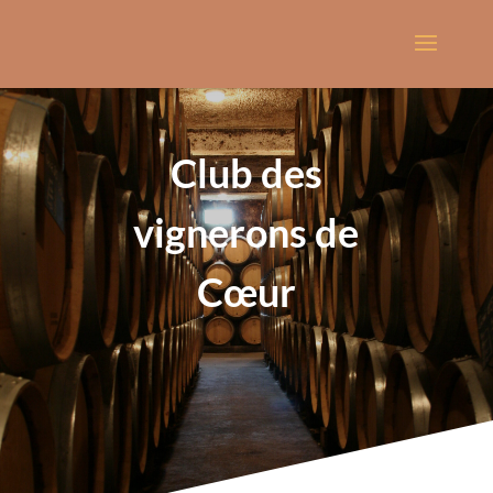
Club des
vignerons de
Cœur